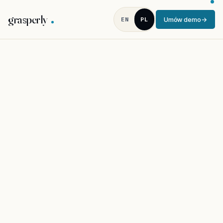
grasperly
EN
PL
Umów demo