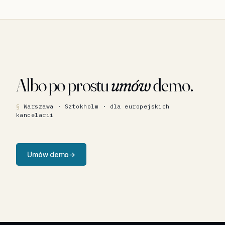
Albo po prostu
umów
demo.
Warszawa · Sztokholm · dla europejskich
kancelarii
Umów demo