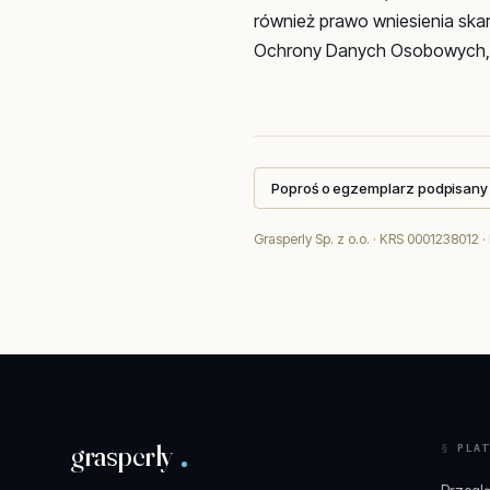
również prawo wniesienia sk
Ochrony Danych Osobowych, u
Poproś o egzemplarz podpisany
Grasperly Sp. z o.o. · KRS 0001238012 
grasperly
PLAT