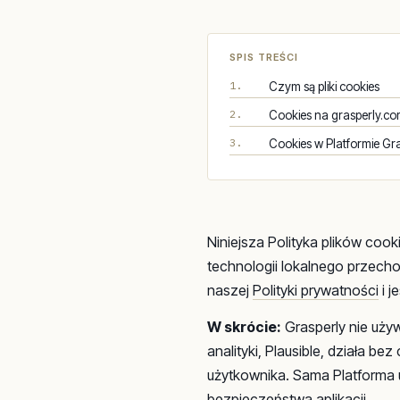
SPIS TREŚCI
1.
Czym są pliki cookies
2.
Cookies na grasperly.c
3.
Cookies w Platformie Gr
Niniejsza Polityka plików cook
technologii lokalnego przech
naszej
Polityki prywatności
i j
W skrócie:
Grasperly nie uży
analityki, Plausible, działa b
użytkownika. Sama Platforma 
bezpieczeństwa aplikacji.