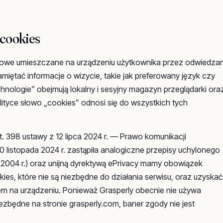
 cookies
ekstowe umieszczane na urządzeniu użytkownika przez odwiedza
miętać informacje o wizycie, takie jak preferowany język czy
hnologie” obejmują lokalny i sesyjny magazyn przeglądarki ora
olityce słowo „cookies” odnosi się do wszystkich tych
. 398 ustawy z 12 lipca 2024 r. — Prawo komunikacji
10 listopada 2024 r. zastąpiła analogiczne przepisy uchylonego
2004 r.) oraz unijną dyrektywą ePrivacy mamy obowiązek
es, które nie są niezbędne do działania serwisu, oraz uzyskać
m na urządzeniu. Ponieważ Grasperly obecnie nie używa
ezbędne na stronie grasperly.com, baner zgody nie jest