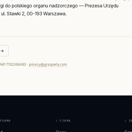
argi do polskiego organu nadzorczego — Prezesa Urzędu
l. Stawki 2, 00-193 Warszawa.
→
· NIP 7152366483 ·
privacy@grasperly.com
FORMA
FIRMA
Z