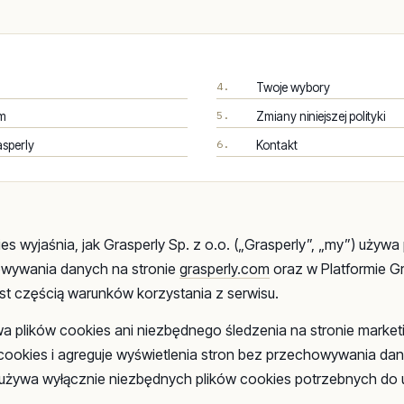
4.
Twoje wybory
5.
om
Zmiany niniejszej polityki
6.
asperly
Kontakt
ies wyjaśnia, jak Grasperly Sp. z o.o. („Grasperly”, „my”) używ
owywania danych na stronie
grasperly.com
oraz w Platformie Gr
est częścią warunków korzystania z serwisu.
wa plików cookies ani niezbędnego śledzenia na stronie marke
ez cookies i agreguje wyświetlenia stron bez przechowywania da
używa wyłącznie niezbędnych plików cookies potrzebnych do ut