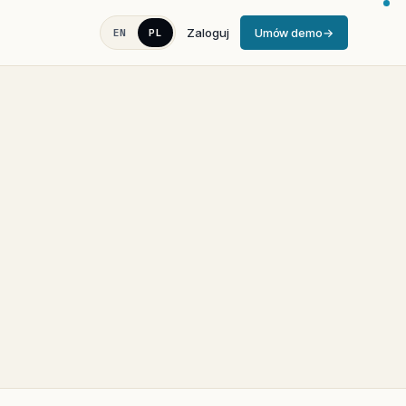
Zaloguj
Umów demo
EN
PL