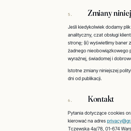
Zmiany niniej
5.
Jeśli kiedykolwiek dodamy pli
analityczny, czat obsługi klie
stronę; (ii) wyświetlimy baner 
żadnego nieobowiązkowego pl
wyraźnej, świadomej i dobrow
Istotne zmiany niniejszej pol
dni od publikacji.
Kontakt
6.
Pytania dotyczące cookies ora
kierować na adres
privacy@gr
Tczewska 4a/78, 01-674 Wars