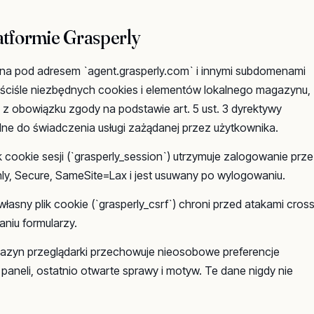
atformie Grasperly
na pod adresem `agent.grasperly.com` i innymi subdomenami
 ściśle niezbędnych cookies i elementów lokalnego magazynu,
 z obowiązku zgody na podstawie art. 5 ust. 3 dyrektywy
dne do świadczenia usługi zażądanej przez użytkownika.
 cookie sesji (`grasperly_session`) utrzymuje zalogowanie prz
Only, Secure, SameSite=Lax i jest usuwany po wylogowaniu.
łasny plik cookie (`grasperly_csrf`) chroni przed atakami cros
aniu formularzy.
zyn przeglądarki przechowuje nieosobowe preferencje
i paneli, ostatnio otwarte sprawy i motyw. Te dane nigdy nie