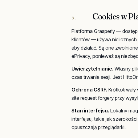
Cookies w Pl
3.
Platforma Grasperly — dostęp
klientów — używa nielicznych
aby działać. Są one zwolnione
ePrivacy, ponieważ są niezbę
Uwierzytelnianie.
Własny plik
czas trwania sesji. Jest Http
Ochrona CSRF.
Krótkotrwały w
site request forgery przy wysył
Stan interfejsu.
Lokalny maga
interfejsu, takie jak szerokośc
opuszczają przeglądarki.