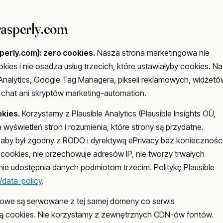
rasperly.com
erly.com): zero cookies.
Nasza strona marketingowa nie
ies i nie osadza usług trzecich, które ustawiałyby cookies. Na
Analytics, Google Tag Managera, pikseli reklamowych, widżetó
chat ani skryptów marketing-automation.
okies.
Korzystamy z Plausible Analytics (Plausible Insights OÜ,
ia wyświetleń stron i rozumienia, które strony są przydatne.
, aby był zgodny z RODO i dyrektywą ePrivacy bez koniecznośc
cookies, nie przechowuje adresów IP, nie tworzy trwałych
 nie udostępnia danych podmiotom trzecim. Politykę Plausible
o/data-policy
.
towe są serwowane z tej samej domeny co serwis
iają cookies. Nie korzystamy z zewnętrznych CDN-ów fontów.