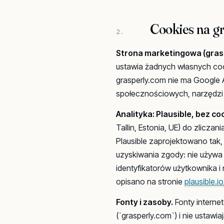
Cookies na g
2.
Strona marketingowa (grasp
ustawia żadnych własnych cook
grasperly.com nie ma Google 
społecznościowych, narzędzi 
Analityka: Plausible, bez co
Tallin, Estonia, UE) do zliczan
Plausible zaprojektowano tak
uzyskiwania zgody: nie używa 
identyfikatorów użytkownika i
opisano na stronie
plausible.i
Fonty i zasoby.
Fonty interne
(`grasperly.com`) i nie ustaw