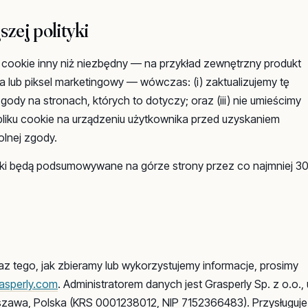
szej polityki
k cookie inny niż niezbędny — na przykład zewnętrzny produkt
nta lub piksel marketingowy — wówczas: (i) zaktualizujemy tę
zgody na stronach, których to dotyczy; oraz (iii) nie umieścimy
iku cookie na urządzeniu użytkownika przed uzyskaniem
olnej zgody.
ityki będą podsumowywane na górze strony przez co najmniej 3
z tego, jak zbieramy lub wykorzystujemy informacje, prosimy
asperly.com
. Administratorem danych jest Grasperly Sp. z o.o., u
zawa, Polska (KRS 0001238012, NIP 7152366483). Przysługuje