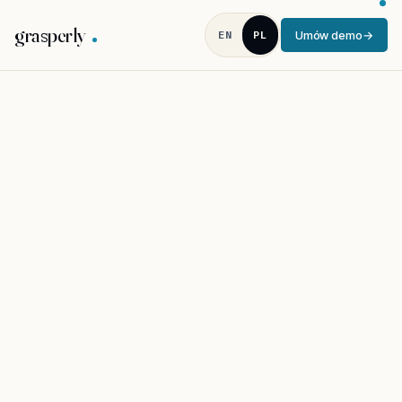
grasperly
EN
PL
Umów demo